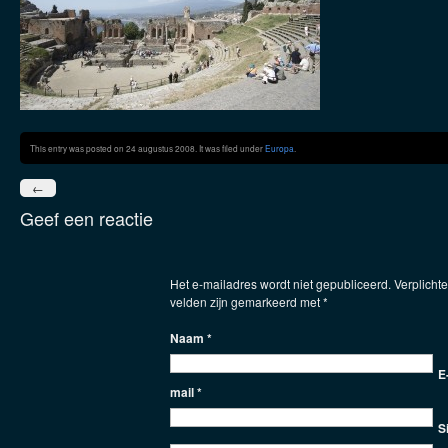
This entry was posted on 24 augustus 2008. It was filed under
Europa
.
←
Geef een reactie
Het e-mailadres wordt niet gepubliceerd. Verplichte
velden zijn gemarkeerd met
*
Naam
*
E
mail
*
S